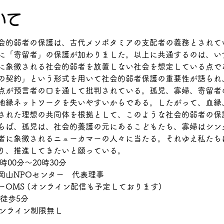
いて
会的弱者の保護は、古代メソポタミアの支配者の義務とされて
に「寄留者」の保護が加わりました。以上に共通するのは、い
に象徴される社会的弱者を放置しない社会を想定している点で
の契約」という形式を用いて社会的弱者保護の重要性が語られ
点が預言者の口を通して批判されている。孤児、寡婦、寄留者
地縁ネットワークを失いやすいからである。したがって、血縁
された理想の共同体を根拠として、このような社会的弱者の保
らば、孤児は、社会的養護の元にあるこどもたち、寡婦はシン
者に象徴されるニューカマーの人々に当たる。それゆえ私たち
り、推進してきたいと願っている。
時00分〜20時30分
岡山NPOセンター　代表理事
OMS (オンライン配信も予定しております)
徒歩5分
オンライン制限無し