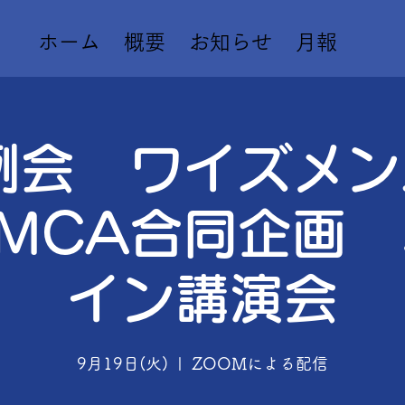
ホーム
概要
お知らせ
月報
例会 ワイズメ
MCA合同企画
イン講演会
9月19日(火)
  |  
ZOOMによる配信