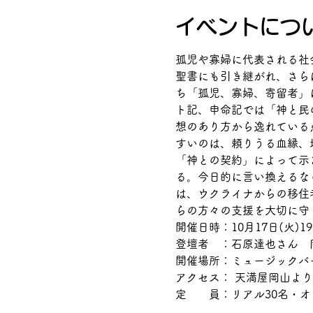
イベントにつ
孤児や寡婦に代表される社
聖書にも引き継がれ、さら
ち「孤児、寡婦、寄留者」
ト記、申命記では「神と民
想のあり方から逸れている
すいのは、頼りうる血縁、
「神との契約」によって示
る。今日的に言い換えるな
は、ウクライナからの移住
らの方々の支援を大切に守
開催日時：10月17日(火)19
登壇者　：石原達也さん　
開催場所：ミュージックバー
アクセス： 天満屋岡山より
定　　員：リアル30名・