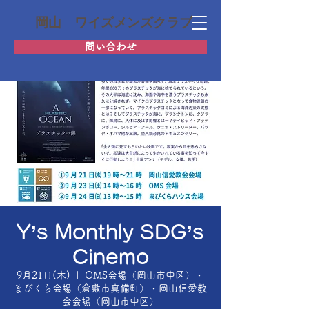
岡山 ワイズメンズクラブ
問い合わせ
Y’s Monthly SDG’s
Cinemo
9月21日(木)
  |  
OMS会場（岡山市中区）・
まびくら会場（倉敷市真備町）・岡山信愛教
会会場（岡山市中区）