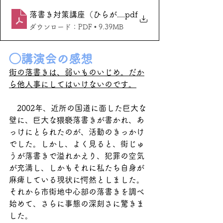
落書き対策講座（ひらがな）15分バージョン2017ymc
.pdf
ダウンロード：PDF • 9.39MB
◯講演会の感想
街の落書きは、弱いものいじめ。だか
ら他人事にしてはいけないのです。
　2002年、近所の国道に面した巨大な
壁に、巨大な猥褻落書きが書かれ、あ
っけにとられたのが、活動のきっかけ
でした。しかし、よく見ると、街じゅ
うが落書きで溢れかえり、犯罪の空気
が充満し、しかもそれに私たち自身が
麻痺している現状に愕然としました。
それから市街地中心部の落書きを調べ
始めて、さらに事態の深刻さに驚きま
した。