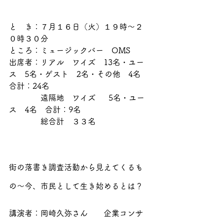
と　き：７月１６日（火）１９時〜２
０時３０分
ところ：ミュージックバー　OMS
出席者：リアル　ワイズ　13名・ユー
ス　5名・ゲスト　2名・その他　4名　
合計：24名
　　　　遠隔地　ワイズ　  5名・ユー
ス　4名　合計：9名
　　　　総合計　３３名
街の落書き調査活動から見えてくるも
の〜今、市民として生き始めるとは？
講演者：岡崎久弥さん　　企業コンサ