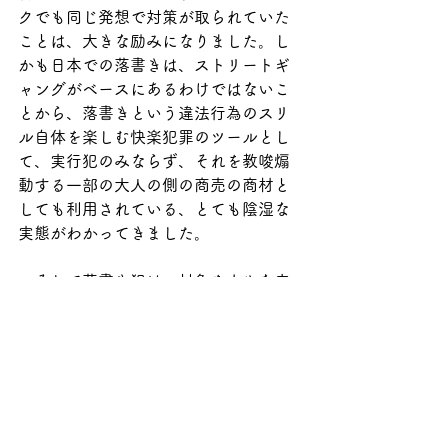
クでも同じ発想で対策が取られていた
ことは、大きな励みになりました。し
かも日本での落書きは、ストリートギ
ャングがベースにあるわけではないこ
とから、落書きという違法行為のスリ
ル自体を楽しむ快楽犯罪のツールとし
て、実行犯のみならず、それを教唆煽
動する一部の大人の側の商売の商材と
しても利用されている、とても陰湿な
実態がわかってきました。
　そして落書き犯は、対象を小さな店
舗や高齢者のお宅などに集中させてい
ることが膨大な写真記録から見え始
め、犯罪特有の「弱いものいじめ」の
メカニズムが見えてきました。落書き
放置の現状は、放置され疎外された街
の悲しい叫びのように見えてきたので