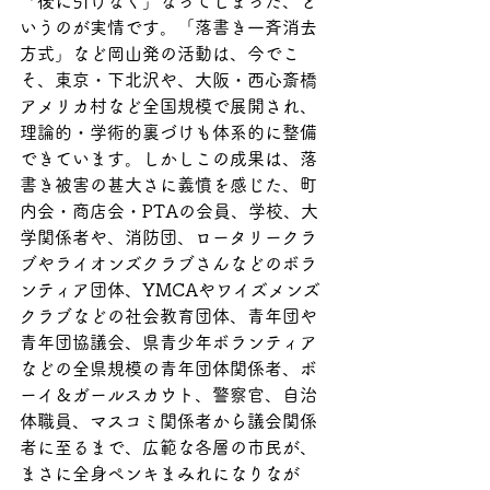
「後に引けなく」なってしまった、と
いうのが実情です。「落書き一斉消去
方式」など岡山発の活動は、今でこ
そ、東京・下北沢や、大阪・西心斎橋
アメリカ村など全国規模で展開され、
理論的・学術的裏づけも体系的に整備
できています。しかしこの成果は、落
書き被害の甚大さに義憤を感じた、町
内会・商店会・PTAの会員、学校、大
学関係者や、消防団、ロータリークラ
ブやライオンズクラブさんなどのボラ
ンティア団体、YMCAやワイズメンズ
クラブなどの社会教育団体、青年団や
青年団協議会、県青少年ボランティア
などの全県規模の青年団体関係者、ボ
ーイ＆ガールスカウト、警察官、自治
体職員、マスコミ関係者から議会関係
者に至るまで、広範な各層の市民が、
まさに全身ペンキまみれになりなが