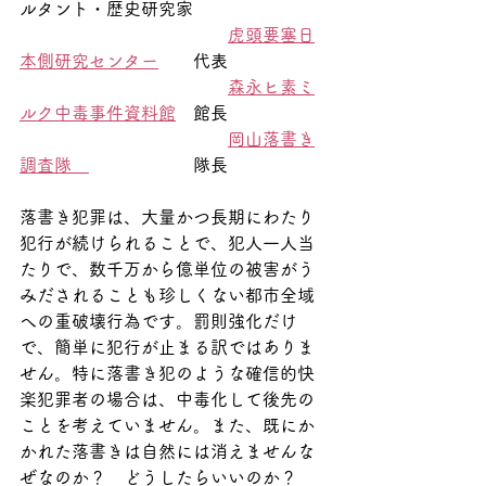
ルタント・歴史研究家
虎頭要塞日
本側研究センター
　　代表
森永ヒ素ミ
ルク中毒事件資料館
　館長
岡山落書き
調査隊　
　　　　　　隊長
落書き犯罪は、大量かつ長期にわたり
犯行が続けられることで、犯人一人当
たりで、数千万から億単位の被害がう
みだされることも珍しくない都市全域
への重破壊行為です。罰則強化だけ
で、簡単に犯行が止まる訳ではありま
せん。特に落書き犯のような確信的快
楽犯罪者の場合は、中毒化して後先の
ことを考えていません。また、既にか
かれた落書きは自然には消えませんな
ぜなのか？　どうしたらいいのか？　