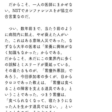
　だからこそ、一人の医師にまかせな
い。NSTでカンファレンスをが協立の
合言葉なのだ。
　つい、数年前まで、当たり前のよう
に病院内に飢え、やせ衰えた人がい
た。これはある意味人災であった。な
ずなら大半の医者は「栄養に興味がな
く知識もなかった」からである。
だからこそ、未だにこの業界内に多く
の誤解とミスリードが蔓延っている。
その最たるものが、「胃瘻外悪説」で
あろう。今回参加者の多くが、目から
ウロコであった教えは、「胃瘻は食べ
ることの障害を支える道具である」と
いうことであった。つまり胃瘻は、
「食べられなくなって、寝たきりにな
った人を生かす道具ではない。」とい