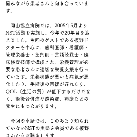
悩みながら患者さんと向き合っていま
す。
　岡山協立病院では、2005年5月より
NST活動を実施し、今年で20年目を迎
えました。今回のゲストである板野ド
クターを中心に、歯科医師・看護師・
管理栄養士・薬剤師・言語聴覚士・臨
床検査技師で構成され、栄養管理が必
要な患者さんに適切な栄養支援を行っ
ています。栄養状態が悪いと病気が悪
化したり、手術後の回復が遅れたり、
QOL（生活の質）が低下するだけでな
く、術後合併症や感染症、褥瘡などの
発生にもつながります。
　今回の卓話では、このあまり知られ
ていないNSTの実態を会員である板野
さんからお聴きします。