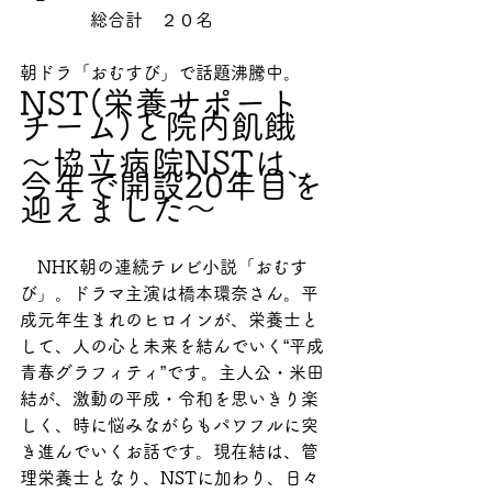
　　　　総合計　２０名
朝ドラ「おむすび」で話題沸騰中。
NST(栄養サポート
チーム)と院内飢餓
〜協立病院NSTは、
今年で開設20年目を
迎えました〜
　NHK朝の連続テレビ小説「おむす
び」。ドラマ主演は橋本環奈さん。平
成元年生まれのヒロインが、栄養士と
して、人の心と未来を結んでいく“平成
青春グラフィティ”です。主人公・米田
結が、激動の平成・令和を思いきり楽
しく、時に悩みながらもパワフルに突
き進んでいくお話です。現在結は、管
理栄養士となり、NSTに加わり、日々