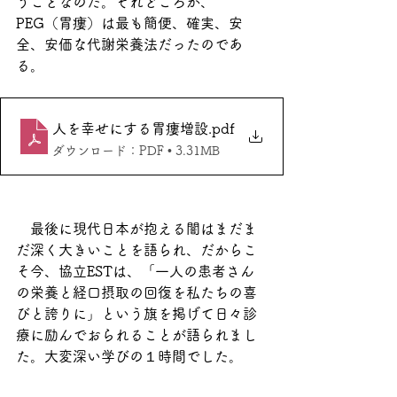
うことなのだ。それどころか、
PEG（胃瘻）は最も簡便、確実、安
全、安価な代謝栄養法だったのであ
る。
人を幸せにする胃瘻増設
.pdf
ダウンロード：PDF • 3.31MB
　最後に現代日本が抱える闇はまだま
だ深く大きいことを語られ、だからこ
そ今、協立ESTは、「一人の患者さん
の栄養と経口摂取の回復を私たちの喜
びと誇りに」という旗を掲げて日々診
療に励んでおられることが語られまし
た。大変深い学びの１時間でした。