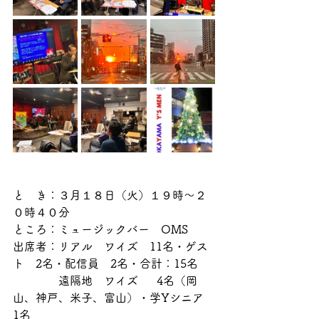
と　き：３月１８日（火）１９時〜２
０時４０分
ところ：ミュージックバー　OMS
出席者：リアル　ワイズ　11名・ゲス
ト　2名・配信員　2名・合計：15名
　　　　遠隔地　ワイズ　  4名（岡
山、神戸、米子、富山）・学Yシニア　
1名