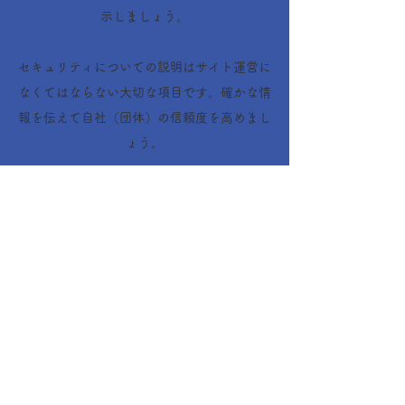
示しましょう。
セキュリティについての説明はサイト運営に
なくてはならない大切な項目です。確かな情
報を伝えて自社（団体）の信頼度を高めまし
ょう。
皆様のご寄付とご協
力をお願いいたしま
す
寄付する